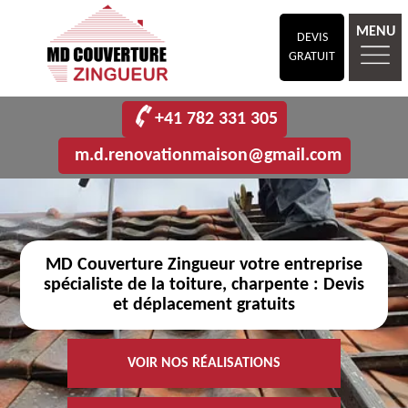
MENU
DEVIS
GRATUIT
+41 782 331 305
m.d.renovationmaison@gmail.com
MD Couverture Zingueur votre entreprise
spécialiste de la toiture, charpente : Devis
et déplacement gratuits
VOIR NOS RÉALISATIONS