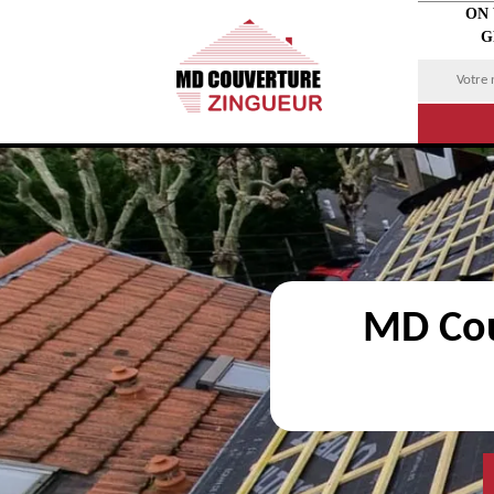
ON
G
MD Cou