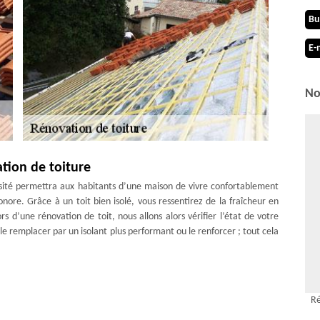
Bu
E-
No
ation de toiture
ensité permettra aux habitants d’une maison de vivre confortablement
nore. Grâce à un toit bien isolé, vous ressentirez de la fraîcheur en
rs d’une rénovation de toit, nous allons alors vérifier l’état de votre
 le remplacer par un isolant plus performant ou le renforcer ; tout cela
r la performance de la toiture, en l’occurrence son étanchéité et son
Ré
bon état pour pouvoir assurer votre entière protection en dépit des