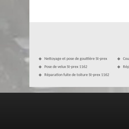
imperfections. Grâce à une rénovation de toiture, nous a
après le passage des divers aléas climatiques. Dans cette
matériau de couverture, isolant de toit, écran sous toitur
Nettoyage et pose de gouttière St-prex
Cou
Pose de velux St-prex 1162
Rép
Réparation fuite de toiture St-prex 1162
MD Couverture Zingueur, votre couvreu
Optez pour les services de l’entreprise MD Couverture Zing
prex. Nous sommes à même de réaliser des interventions su
école…) et sur toute forme de toiture (plate, en pente o