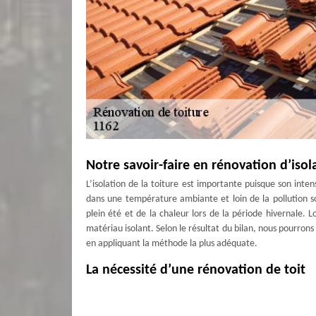
Notre savoir-faire en rénovation d’isol
L’isolation de la toiture est importante puisque son int
dans une température ambiante et loin de la pollution so
plein été et de la chaleur lors de la période hivernale. Lo
matériau isolant. Selon le résultat du bilan, nous pourrons
en appliquant la méthode la plus adéquate.
La nécessité d’une rénovation de toit
La rénovation de toit à St-prex est nécessaire pour garde
isolation. En effet, la toiture devra toujours être en 