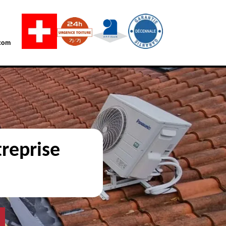
com
reprise