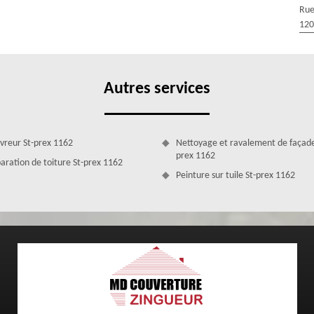
llons pouvoir apporter les soins nécessaires dont votre toit a besoin
Rue
 optique, nous vérifierons l’état de chacun de vos éléments de toit :
120
e et charpente.
Autres services
vreur St-prex 1162
Nettoyage et ravalement de façade
prex 1162
aration de toiture St-prex 1162
Peinture sur tuile St-prex 1162
r rénovation de toiture du 1162
ueur si vous êtes à la quête d’un couvreur rénovation de toiture à St-
r tous types de bâtiment (industriel, commercial, résidentiel, église,
u arrondie). Il va de soi que notre établissement puisse manier tous