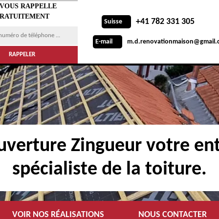
 VOUS RAPPELLE
RATUITEMENT
+41 782 331 305
Suisse
m.d.renovationmaison@gmail.
E-mail
verture Zingueur votre ent
spécialiste de la toiture.
VOIR NOS RÉALISATIONS
NOUS CONTACTER