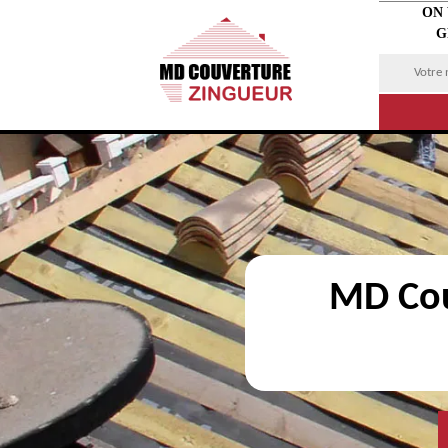
ON
G
MD Cou