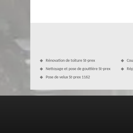
de l’état de votre toiture, de la complexité des travaux. 
vous puissiez avoir une toiture bien étanche et solide, 
vous propose d’effectuer des travaux adaptés à votre bud
Rénovation de toiture St-prex
Cou
Nettoyage et pose de gouttière St-prex
Rép
Pose de velux St-prex 1162
La réparation urgence fuite de toiture
Zingueur
Ne tardez pas à contacter un professionnel pour effectu
normes en vigueur. Si vous êtes à 1162, n'hésitez pas à 