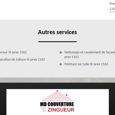
Toutefois, nous sommes soucieux de notre clientèle et nous voulons que
Rue
c’est pourquoi notre entreprise de couverture MD Couverture Zingueur
120
get.
Autres services
vreur St-prex 1162
Nettoyage et ravalement de façade
prex 1162
aration de toiture St-prex 1162
Peinture sur tuile St-prex 1162
 St-prex assurée par le couvreur MD Couverture
er une réparation urgence fuite de toiture St-prex conformément aux
me contacter. En tant que couvreur, je suis en mesure d'intervenir en