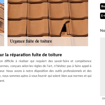
Bu
E-
No
 la réparation fuite de toiture
n difficile à réaliser qui requiert des savoir-faire et compétence
normes, conçues selon les règles de l’art, n’hésitez pas à faire appel à
r. Nous avons à notre disposition des outils professionnels et des
e, nous sommes aptes à vous fournir qui soient bien aux normes et qui
ent.
prise de couverture MD Couverture Zingueur ; le tarif va dépendre de
Ur
perficie de votre toit, du type de revêtement de toiture que vous avez,