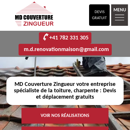
MENU
DEVIS
GRATUIT
+41 782 331 305
m.d.renovationmaison@gmail.com
MD Couverture Zingueur votre entreprise
spécialiste de la toiture, charpente : Devis
et déplacement gratuits
VOIR NOS RÉALISATIONS