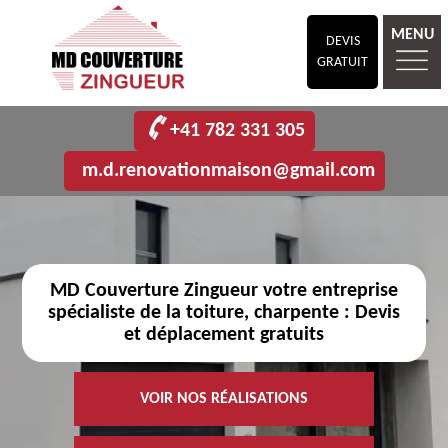
MENU
DEVIS
GRATUIT
+41 782 331 305
m.d.renovationmaison@gmail.com
MD Couverture Zingueur votre entreprise
spécialiste de la toiture, charpente : Devis
et déplacement gratuits
VOIR NOS RÉALISATIONS