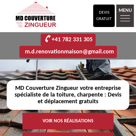
MENU
DEVIS
GRATUIT
+41 782 331 305
m.d.renovationmaison@gmail.com
MD Couverture Zingueur votre entreprise
spécialiste de la toiture, charpente : Devis
et déplacement gratuits
VOIR NOS RÉALISATIONS