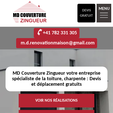
MENU
DEVIS
GRATUIT
+41 782 331 305
m.d.renovationmaison@gmail.com
MD Couverture Zingueur votre entreprise
spécialiste de la toiture, charpente : Devis
et déplacement gratuits
VOIR NOS RÉALISATIONS