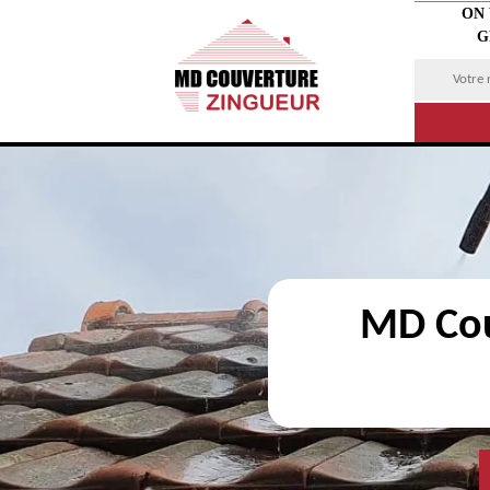
ON
G
MD Cou