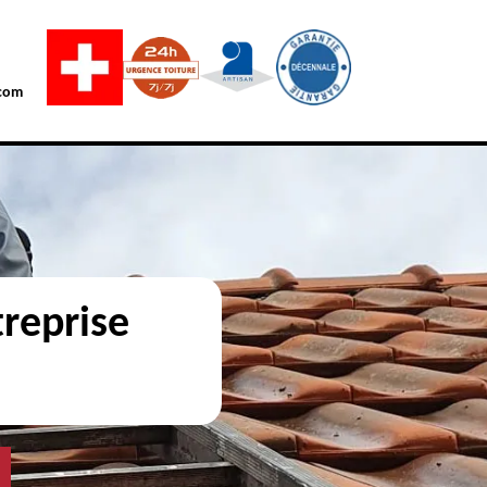
com
reprise