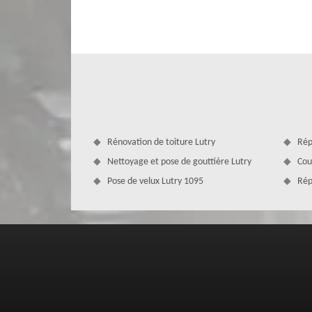
réaliser. Le toit est un élément indispensable dans u
d’aménagements intérieurs et au risque de laisser proli
faire appel à un spécialiste comme couvreur MD Couvertu
Lutry saura vous fournir un travail de qualité en alliant p
Rénovation de toiture Lutry
Rép
Nettoyage et pose de gouttière Lutry
Cou
Pose de velux Lutry 1095
Rép
Pour une toiture en parfait état à Lutr
Couvreur à Lutry est disposé à vous donner des conseils e
vos demandes. Soyez rassuré, l’entreprise de toiture 109