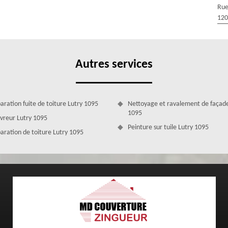
Rue
ne maison et pourtant on néglige parfois son entretien au profit
120
férer mousse, champignon et lichen. Le mieux reste tout de même de
re Zingueur dans le 1095 pour une inspection détaillée. Couvreur à
erformance et expérience professionnelle.
Autres services
aration fuite de toiture Lutry 1095
Nettoyage et ravalement de façade
1095
vreur Lutry 1095
Peinture sur tuile Lutry 1095
aration de toiture Lutry 1095
y
t nous respectons vos choix en vous donnant des solutions adéquates à
5 présente dans la ville de Lutry utilise des produits réglementaires