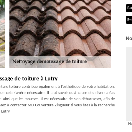
Bu
E-
No
sage de toiture à Lutry
rture toiture contribue également à l’esthétique de votre habitation.
que cela s’avère nécessaire. Il faut savoir qu’à cause des divers aléas
re ainsi que les mousses. Il est nécessaire de s’en débarrasser, afin de
ensez à contacter MD Couverture Zingueur si vous êtes à la recherche
 Lutry.
 Lutry
Ne
lexe à adopter pour ne pas avoir des travaux titanesques et coûteux à