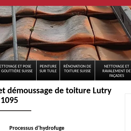
ETTOYAGE ET POSE
PEINTURE
RÉNOVATION DE
NETTOYAGE ET
 GOUTTIÈRE SUISSE
SUR TUILE
TOITURE SUISSE
RAVALEMENT DE
FAÇADES
 et démoussage de toiture Lutry
1095
Processus d’hydrofuge