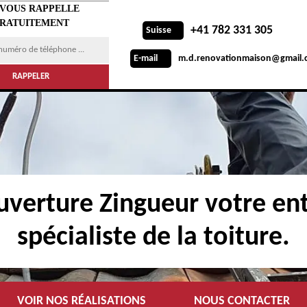
 VOUS RAPPELLE
RATUITEMENT
+41 782 331 305
Suisse
m.d.renovationmaison@gmail.
E-mail
verture Zingueur votre ent
spécialiste de la toiture.
VOIR NOS RÉALISATIONS
NOUS CONTACTER