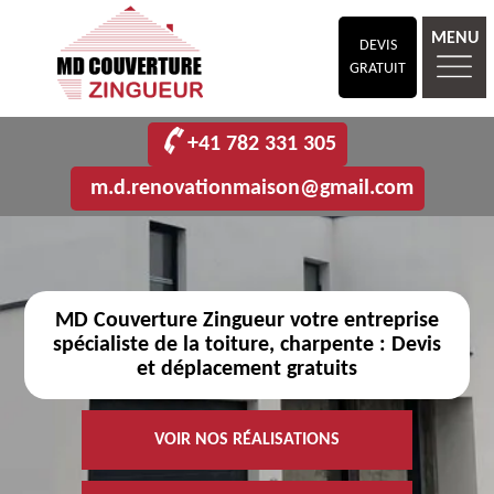
MENU
DEVIS
GRATUIT
+41 782 331 305
m.d.renovationmaison@gmail.com
MD Couverture Zingueur votre entreprise
spécialiste de la toiture, charpente : Devis
et déplacement gratuits
VOIR NOS RÉALISATIONS