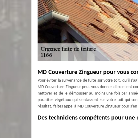
MD Couverture Zingueur pour vous con
Pour éviter la survenance de fuite sur votre toit, qu’il s’a
MD Couverture Zingueur peut vous donner d’excellent consei
nettoyer et de le démousser au moins une fois par année 
parasites végétaux qui s’entassent sur votre toit qui son
résultat, faites appel à MD Couverture Zingueur pour s’en
Des techniciens compétents pour une r
Pour s’occuper de vos travaux de réparation de fuites de t
Couverture Zingueur a à son service des artisans couvreurs