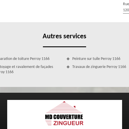
e, en ardoise, en bac acier, en shingle, etc. Après notre intervention,
Rue
neuf et remplira parfaitement son rôle. MD Couverture Zingueur est
120
z plus à nous remettre vos projets.
Autres services
aration de toiture Perroy 1166
Peinture sur tuile Perroy 1166
toyage et ravalement de façades
Travaux de zinguerie Perroy 1166
roy 1166
e Perroy assurée par le couvreur MD Couverture
er une réparation urgence fuite de toiture Perroy conformément aux
me contacter. En tant que couvreur, je suis en mesure d'intervenir en