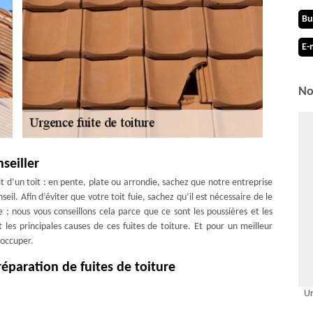
Bu
E-
No
seiller
git d’un toit : en pente, plate ou arrondie, sachez que notre entreprise
l. Afin d’éviter que votre toit fuie, sachez qu’il est nécessaire de le
; nous vous conseillons cela parce que ce sont les poussières et les
t les principales causes de ces fuites de toiture. Et pour un meilleur
 occuper.
éparation de fuites de toiture
oiture dans la ville de Perroy 1166, notre entreprise de couverture MD
Ur
 qui disposent des qualifications nécessaires ; ils pourront intervenir