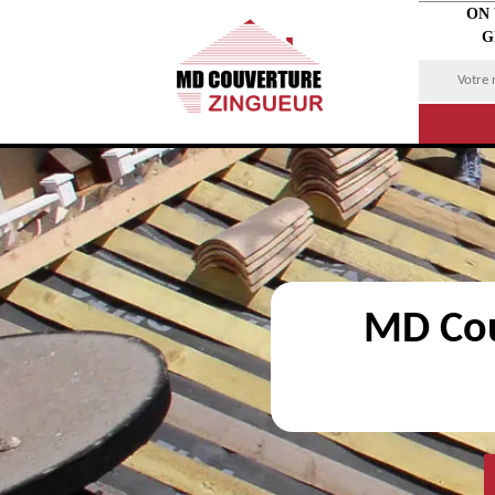
ON
G
MD Cou