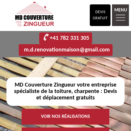
MENU
DEVIS
GRATUIT
+41 782 331 305
m.d.renovationmaison@gmail.com
MD Couverture Zingueur votre entreprise
spécialiste de la toiture, charpente : Devis
et déplacement gratuits
VOIR NOS RÉALISATIONS