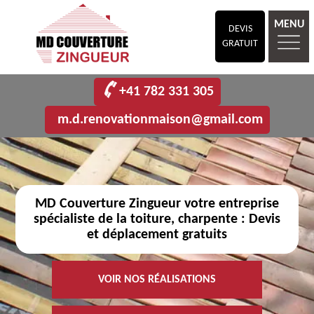
MENU
DEVIS
GRATUIT
+41 782 331 305
m.d.renovationmaison@gmail.com
MD Couverture Zingueur votre entreprise
spécialiste de la toiture, charpente : Devis
et déplacement gratuits
VOIR NOS RÉALISATIONS