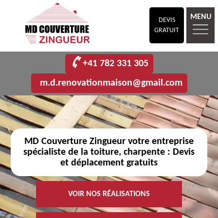
MENU
DEVIS
GRATUIT
+41 782 331 305
m.d.renovationmaison@gmail.com
MD Couverture Zingueur votre entreprise
spécialiste de la toiture, charpente : Devis
et déplacement gratuits
VOIR NOS RÉALISATIONS