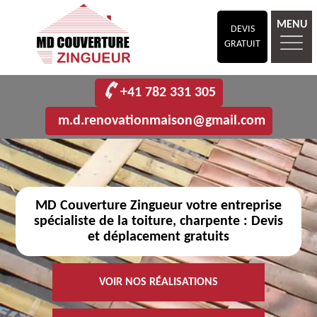
MENU
DEVIS
GRATUIT
+41 782 331 305
m.d.renovationmaison@gmail.com
MD Couverture Zingueur votre entreprise
spécialiste de la toiture, charpente : Devis
et déplacement gratuits
VOIR NOS RÉALISATIONS