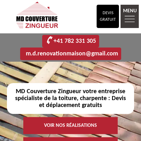
MENU
DEVIS
GRATUIT
+41 782 331 305
m.d.renovationmaison@gmail.com
MD Couverture Zingueur votre entreprise
spécialiste de la toiture, charpente : Devis
et déplacement gratuits
VOIR NOS RÉALISATIONS