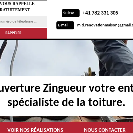
 VOUS RAPPELLE
RATUITEMENT
+41 782 331 305
Suisse
m.d.renovationmaison@gmail.
E-mail
verture Zingueur votre ent
spécialiste de la toiture.
VOIR NOS RÉALISATIONS
NOUS CONTACTER