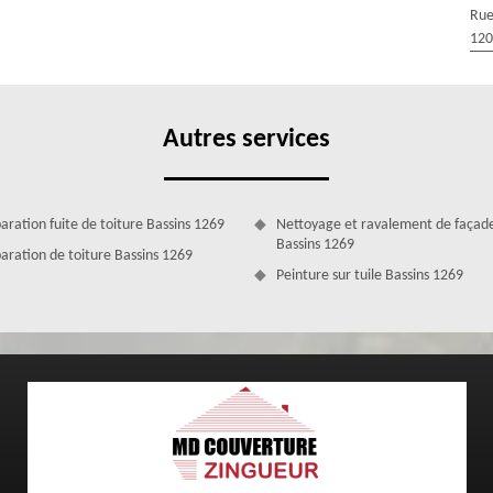
Rue
re à notre entreprise MD Couverture Zingueur, sachez que nous nous
120
lace ce service gratuit afin d’amortir vos dépenses. Sachez que, le
r pour vos projets seront également à la charge de notre entreprise MD
 tant que vous vous trouvez dans la ville de Bassins 1269 et que vous
 pas à contacter notre entreprise MD Couverture Zingueur.
Autres services
aration fuite de toiture Bassins 1269
Nettoyage et ravalement de façad
Bassins 1269
aration de toiture Bassins 1269
Peinture sur tuile Bassins 1269
 de vos travaux toiture
ntreprise MD Couverture Zingueur est en mesure de prendre en main