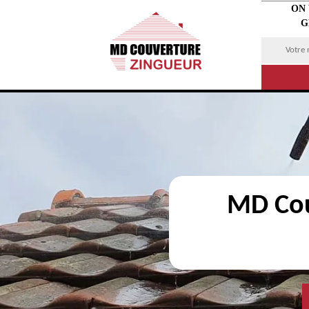
ON
G
MD Cou