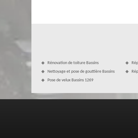
Si vous êtes décidé à remettre vos travaux de couvertu
déplacerons gratuitement chez vous. Nous avons mis en p
transport des matériaux, outillages et produits à utilise
Couverture Zingueur. Vous pouvez jouir de cette gratuité
soyez un particulier ou un professionnel. Ainsi, n’hésitez
Rénovation de toiture Bassins
Rép
Nettoyage et pose de gouttière Bassins
Rép
Pose de velux Bassins 1269
MD Couverture Zingueur pour s’occuper
Fort d’une solide expérience dans le domaine ; notre e