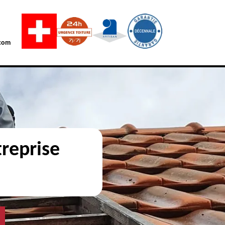
com
reprise