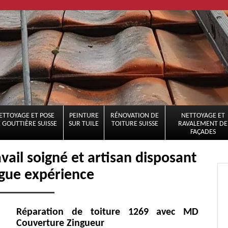
ETTOYAGE ET POSE
PEINTURE
RÉNOVATION DE
NETTOYAGE ET
 GOUTTIÈRE SUISSE
SUR TUILE
TOITURE SUISSE
RAVALEMENT DE
FAÇADES
vail soigné et artisan disposant
gue expérience
Réparation de toiture 1269 avec MD
Couverture Zingueur