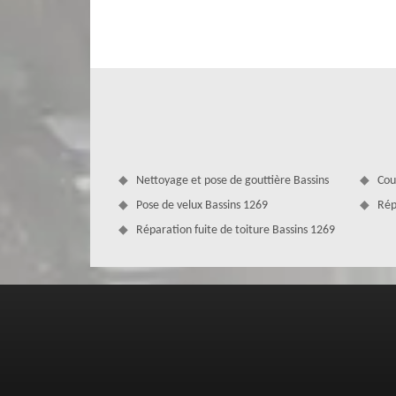
dans une température ambiante et loin de la pollution so
plein été et de la chaleur lors de la période hivernale. Lo
matériau isolant. Selon le résultat du bilan, nous pourrons
en appliquant la méthode la plus adéquate.
Nettoyage et pose de gouttière Bassins
Cou
Pose de velux Bassins 1269
Rép
Réparation fuite de toiture Bassins 1269
Entreprise rénovation de toiture à Ba
Est-ce que vous projetez de faire rénover votre toitu
expérimenté puisqu’un spécialiste en couverture maîtrise à