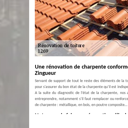
Une rénovation de charpente conform
Zingueur
Servant de support de tout le reste des éléments de la to
pour s’assurer du bon état de la charpente qu’il est indisp
A la suite du diagnostic de l’état de la charpente, nos 
entreprendre, notamment s’il faut remplacer ou renforc
de charpente : métallique, en bois, en poutre composite…
Notre savoir-faire en rénovation d’isol
L’isolation de la toiture est importante puisque son int