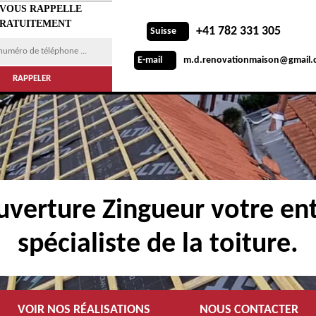
 VOUS RAPPELLE
RATUITEMENT
+41 782 331 305
Suisse
m.d.renovationmaison@gmail.
E-mail
verture Zingueur votre ent
spécialiste de la toiture.
VOIR NOS RÉALISATIONS
NOUS CONTACTER