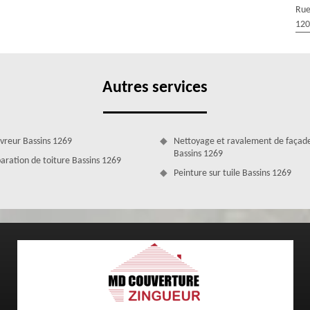
nore. Grâce à un toit bien isolé, vous ressentirez de la fraîcheur en
Rue
rs d’une rénovation de toit, nous allons alors vérifier l’état de votre
120
 le remplacer par un isolant plus performant ou le renforcer ; tout cela
Autres services
vreur Bassins 1269
Nettoyage et ravalement de façad
Bassins 1269
aration de toiture Bassins 1269
Peinture sur tuile Bassins 1269
ssins avec MD Couverture Zingueur
re ? Cette intervention est propre à un couvreur professionnel et
 la perfection les techniques de rénovation de toiture. Installée dans