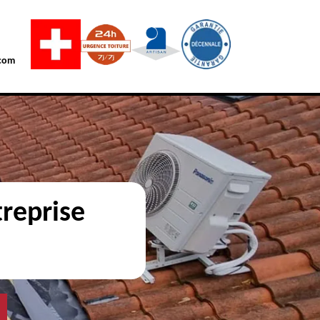
com
reprise