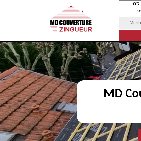
ON
G
MD Cou