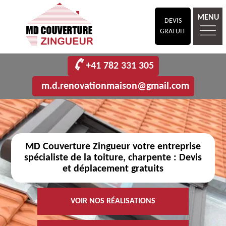
MENU
DEVIS
GRATUIT
+41 782 331 305
m.d.renovationmaison@gmail.com
MD Couverture Zingueur votre entreprise
spécialiste de la toiture, charpente : Devis
et déplacement gratuits
VOIR NOS RÉALISATIONS