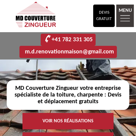
MENU
DEVIS
GRATUIT
+41 782 331 305
m.d.renovationmaison@gmail.com
MD Couverture Zingueur votre entreprise
spécialiste de la toiture, charpente : Devis
et déplacement gratuits
VOIR NOS RÉALISATIONS