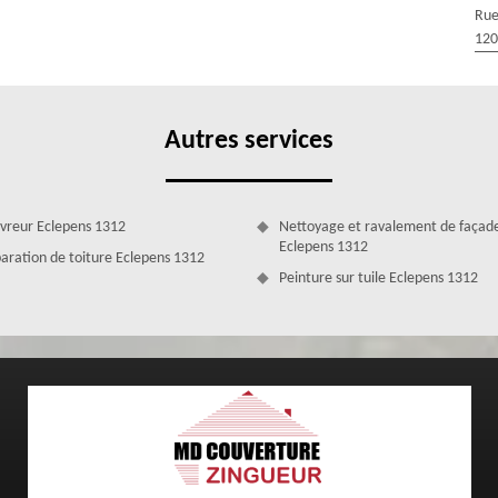
tre toiture ?
Rue
120
qui est installée sur le bord de la toiture. Il est possible de choisir
u une gouttière du type chéneau. Nous allons tout mettre en œuvre
l que soit le type de gouttière à installer sur votre toiture, nous
t en vigueur. Notre équipe pourra vous aider à opter pour la gouttière
Autres services
vreur Eclepens 1312
Nettoyage et ravalement de façad
Eclepens 1312
aration de toiture Eclepens 1312
Peinture sur tuile Eclepens 1312
entreprise de pose de gouttière MD Couverture