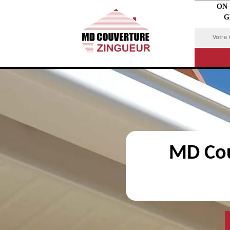
ON
G
MD Cou