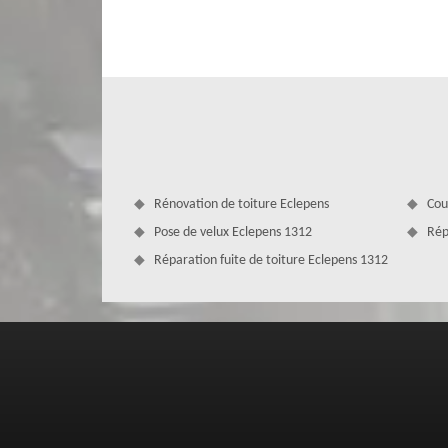
Quel type de gouttière associer avec vo
La gouttière est un système d’évacuation des eaux de pluie 
entre une gouttière pendante, une gouttière rampante o
pour que vous ayez une gouttière solide et durable. Que
réaliserons des travaux selon les réglementations qui son
qui correspond avec le style de votre maison.
Rénovation de toiture Eclepens
Cou
Pose de velux Eclepens 1312
Rép
Réparation fuite de toiture Eclepens 1312
Vos avantages en collaborant avec l’