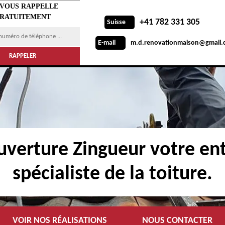
 VOUS RAPPELLE
RATUITEMENT
+41 782 331 305
Suisse
m.d.renovationmaison@gmail.
E-mail
verture Zingueur votre ent
spécialiste de la toiture.
VOIR NOS RÉALISATIONS
NOUS CONTACTER