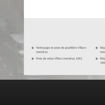
disposons d’une équipe d’artisans couvreurs 1061 hautem
et besoins. Notre entreprise MD Couverture Zingueur disp
tous vos travaux de couverture. Nous sommes certifiés p
d’une garantie décennale. Tous nos artisans couvreurs ont
mains de vrais professionnels.
Nettoyage et pose de gouttière Villars-
Répa
mendraz
men
Pose de velux Villars-mendraz 1061
Rép
106
MD Couverture Zingueur, le couvreur 
les travaux de zinguerie