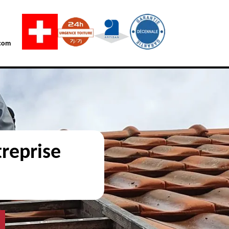
com
reprise