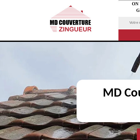
ON
G
MD Cou