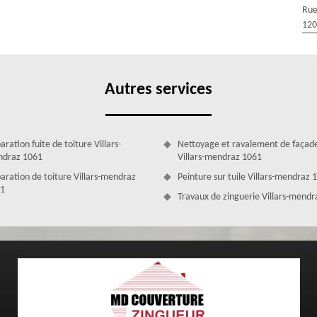
Rue
ent qualifiés et qui sont en mesure de répondre à tous vos demandes
120
ose des outillages, matériaux et produits nécessaires, pour effectuer
ar les labels : RGE et Qualibat, nos réalisations sont accompagnées
 suivi des formations particulières ; ainsi vos travaux sont entre les
Autres services
ration fuite de toiture Villars-
Nettoyage et ravalement de façad
draz 1061
Villars-mendraz 1061
aration de toiture Villars-mendraz
Peinture sur tuile Villars-mendraz 
1
Travaux de zinguerie Villars-mend
zingueur Villars-mendraz compétent pour tous