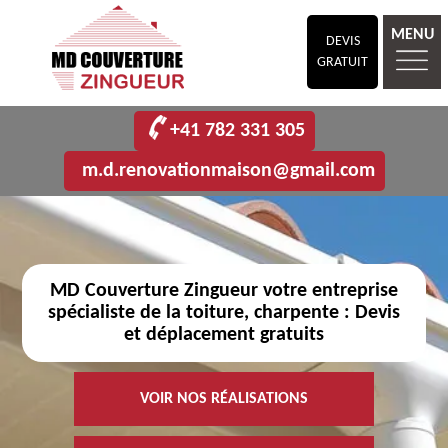
MENU
DEVIS
GRATUIT
+41 782 331 305
m.d.renovationmaison@gmail.com
MD Couverture Zingueur votre entreprise
spécialiste de la toiture, charpente : Devis
et déplacement gratuits
VOIR NOS RÉALISATIONS