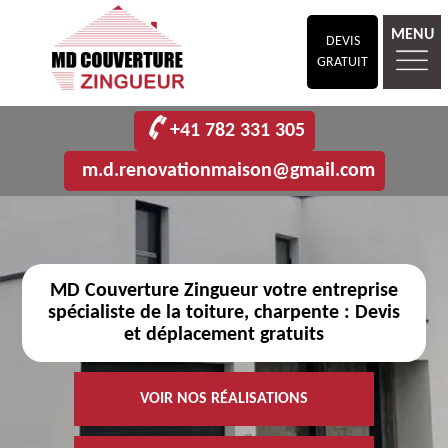
MENU
DEVIS
GRATUIT
+41 782 331 305
m.d.renovationmaison@gmail.com
MD Couverture Zingueur votre entreprise
spécialiste de la toiture, charpente : Devis
et déplacement gratuits
VOIR NOS RÉALISATIONS