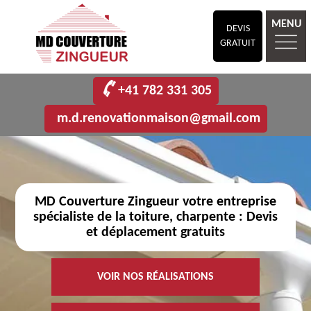
MENU
DEVIS
GRATUIT
+41 782 331 305
m.d.renovationmaison@gmail.com
MD Couverture Zingueur votre entreprise
spécialiste de la toiture, charpente : Devis
et déplacement gratuits
VOIR NOS RÉALISATIONS