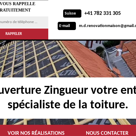
 VOUS RAPPELLE
RATUITEMENT
+41 782 331 305
Suisse
m.d.renovationmaison@gmail.
E-mail
verture Zingueur votre ent
spécialiste de la toiture.
VOIR NOS RÉALISATIONS
NOUS CONTACTER