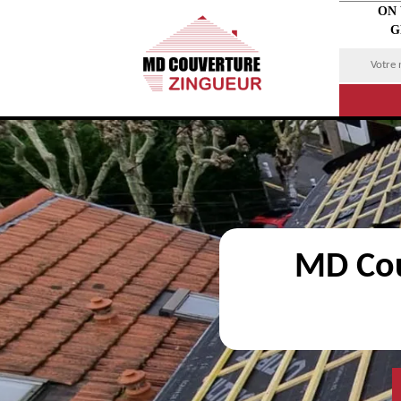
ON
G
MD Cou