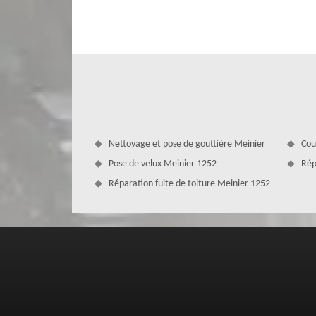
tous types de bâtiment et toutes formes de toiture. Dans
travailler sur tous genres de revêtement de toit, tel que l’
shingle, la chaume, etc.
Nettoyage et pose de gouttière Meinier
Cou
Pose de velux Meinier 1252
Rép
Réparation fuite de toiture Meinier 1252
La fréquence d’une rénovation de toit
Avant toute chose, il est nécessaire de savoir que la rénov
ans après la construction de votre habitation. Bien sûr,
souhaitez en changer l’apparence ou la forme. Vous devez au