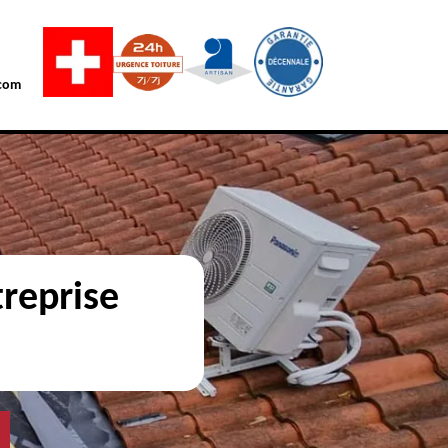
com
reprise