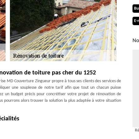
Bu
E-
No
novation de toiture pas cher du 1252
prise MD Couverture Zingueur propre à tous ses clients des services de
pliquer une souplesse de notre tarif afin que tout un chacun puisse
avez un budget précis pour concrétiser votre projet de rénovation de
 pourrons alors trouver la solution la plus adaptée à votre situation
cialités
es activités du couvreur rénovation de toiture MD Couverture Zingueur.
Ré
efaire votre toiture ; sachant que nous sommes aptes à intervenir sur