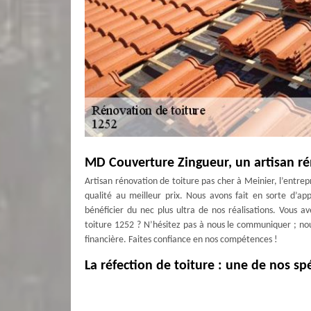
MD Couverture Zingueur, un artisan ré
Artisan rénovation de toiture pas cher à Meinier, l’entre
qualité au meilleur prix. Nous avons fait en sorte d’ap
bénéficier du nec plus ultra de nos réalisations. Vous 
toiture 1252 ? N’hésitez pas à nous le communiquer ; nous
financière. Faites confiance en nos compétences !
La réfection de toiture : une de nos spé
La réfection de toiture à Meinier fait partie intégrante d
N’hésitez donc pas à nous contacter si vous prévoyez de r