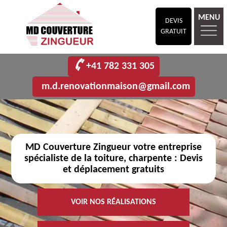
MENU
DEVIS
GRATUIT
+41 782 331 305
m.d.renovationmaison@gmail.com
MD Couverture Zingueur votre entreprise
spécialiste de la toiture, charpente : Devis
et déplacement gratuits
VOIR NOS RÉALISATIONS