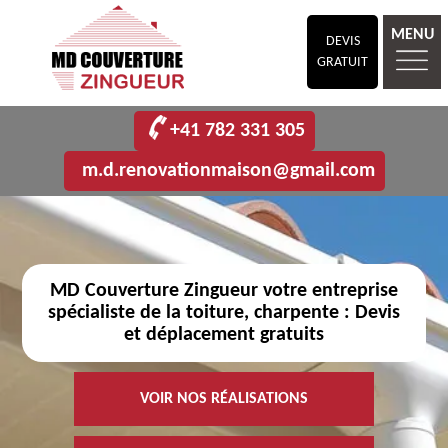
MENU
DEVIS
GRATUIT
+41 782 331 305
m.d.renovationmaison@gmail.com
MD Couverture Zingueur votre entreprise
spécialiste de la toiture, charpente : Devis
et déplacement gratuits
VOIR NOS RÉALISATIONS