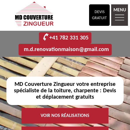
MENU
DEVIS
GRATUIT
+41 782 331 305
m.d.renovationmaison@gmail.com
MD Couverture Zingueur votre entreprise
spécialiste de la toiture, charpente : Devis
et déplacement gratuits
VOIR NOS RÉALISATIONS