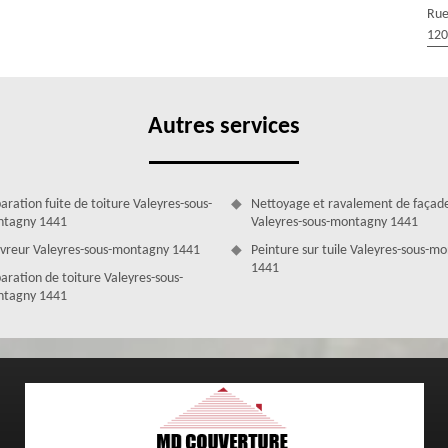
Rue
ur un changement de gouttière 1441 si vous voulez en changer le
120
moderne et plus performant que celui d’avant. Pour le premier cas,
 utiliserons le même matériau afin que le rendu ne soit pas très décalé.
ications.
Autres services
aration fuite de toiture Valeyres-sous-
Nettoyage et ravalement de façad
tagny 1441
Valeyres-sous-montagny 1441
vreur Valeyres-sous-montagny 1441
Peinture sur tuile Valeyres-sous-m
1441
aration de toiture Valeyres-sous-
tagny 1441
es de l’art avec MD Couverture Zingueur
 nos couvreurs zingueurs vont s’informer sur les normes exigées par
a nous permettra de savoir quel type de gouttière peut être adapté à