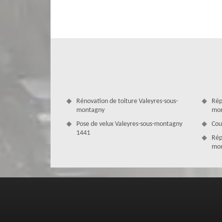
pluie convenablement. Vous pouvez également opter po
modèle par un autre plus attrayant, plus design, plus 
l’intervention peut se faire en partie ou en totalité. Nous
Pour le second cas, nous pouvons nous conformer à vos ind
Rénovation de toiture Valeyres-sous-
Rép
montagny
mon
Pose de velux Valeyres-sous-montagny
Cou
1441
Rép
mon
Une pose de gouttière suivant les règl
Avant toute pose de gouttière à Valeyres-sous-montagny,
rapport au plan local d’urbanisme de votre quartier. Cel