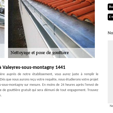
Bu
E-
No
e à Valeyres-sous-montagny 1441
ère auprès de notre établissement, vous aurez juste à remplir le
e. Dès que nous aurons reçu votre requête, nous étudierons votre projet
es-sous-montagny sur mesure. En moins de 24 heures après l’envoi de
e de gouttière gratuit qui sera démuni de tout engagement. Trouvez
e.
outtière ?
Ne
i vos anciennes gouttières n’assurent plus la canalisation des eaux de