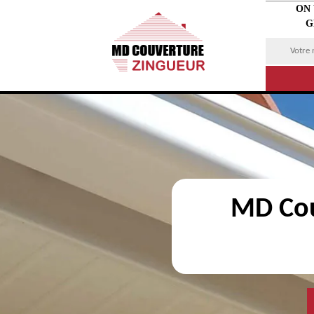
ON
G
MD Cou