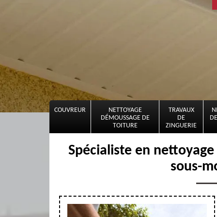
COUVREUR
NETTOYAGE
TRAVAUX
N
DÉMOUSSAGE DE
DE
DE
TOITURE
ZINGUERIE
Spécialiste en nettoyage
sous-m