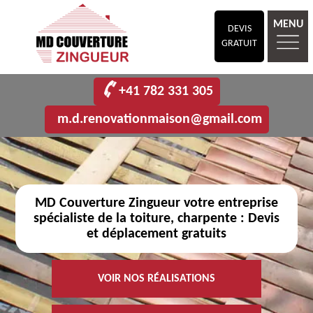
MENU
DEVIS
GRATUIT
+41 782 331 305
m.d.renovationmaison@gmail.com
MD Couverture Zingueur votre entreprise
spécialiste de la toiture, charpente : Devis
et déplacement gratuits
VOIR NOS RÉALISATIONS