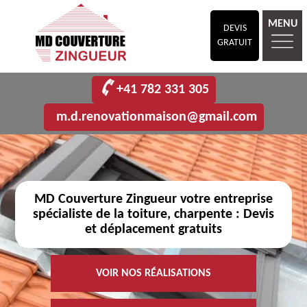
MENU
DEVIS
GRATUIT
+41 782 331 305
m.d.renovationmaison@gmail.com
MD Couverture Zingueur votre entreprise
spécialiste de la toiture, charpente : Devis
et déplacement gratuits
VOIR NOS RÉALISATIONS