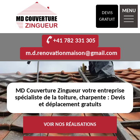
MENU
DEVIS
GRATUIT
+41 782 331 305
m.d.renovationmaison@gmail.com
MD Couverture Zingueur votre entreprise
spécialiste de la toiture, charpente : Devis
et déplacement gratuits
VOIR NOS RÉALISATIONS