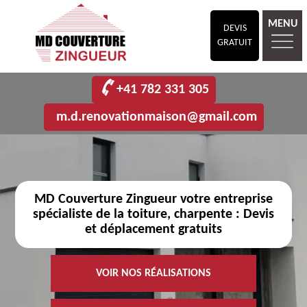
MENU
DEVIS
GRATUIT
+41 782 331 305
m.d.renovationmaison@gmail.com
MD Couverture Zingueur votre entreprise
spécialiste de la toiture, charpente : Devis
et déplacement gratuits
VOIR NOS RÉALISATIONS