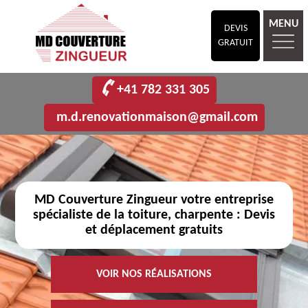
MENU
DEVIS
GRATUIT
+41 782 331 305
m.d.renovationmaison@gmail.com
MD Couverture Zingueur votre entreprise
spécialiste de la toiture, charpente : Devis
et déplacement gratuits
VOIR NOS RÉALISATIONS