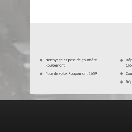
profit les qualifications de notre équipe de professionnel
respecter les étapes à suivre, de façon à fournir un résul
MD Couverture Zingueur peut également vous donner de
toiture durable.
Nettoyage et pose de gouttière
Rép
Rougemont
165
Pose de velux Rougemont 1659
Cou
Rép
Entreprise rénovation de toiture à R
Est-ce que vous projetez de faire rénover votre toitu
expérimenté puisqu’un spécialiste en couverture maîtrise à