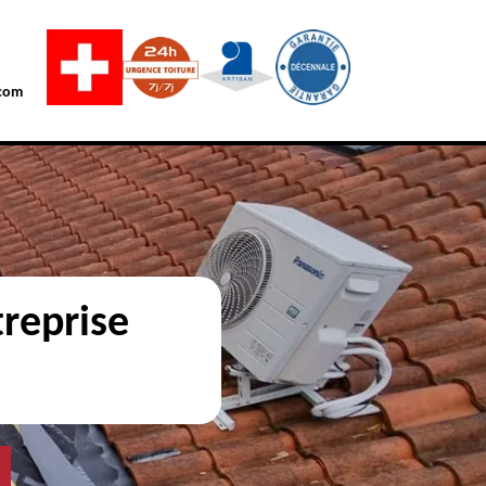
com
reprise