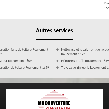
s. Pour toute intervention en rénovation de toiture, nous veillerons à
Rue
tat hors du commun. En plus d’être une entreprise pour refaire toiture,
120
s conseils par rapport aux actions à entreprendre pour avoir une
Autres services
aration fuite de toiture Rougemont
Nettoyage et ravalement de façad
9
Rougemont 1659
vreur Rougemont 1659
Peinture sur tuile Rougemont 1659
aration de toiture Rougemont 1659
Travaux de zinguerie Rougemont 
ougemont avec MD Couverture Zingueur
re ? Cette intervention est propre à un couvreur professionnel et
 la perfection les techniques de rénovation de toiture. Installée dans