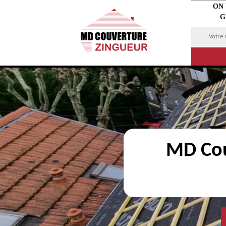
ON
G
MD Cou