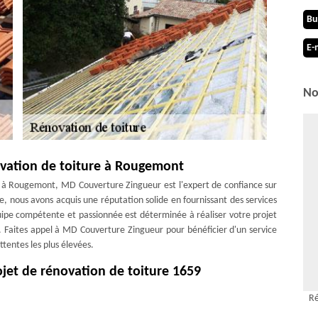
Bu
E-
No
ovation de toiture à Rougemont
e à Rougemont, MD Couverture Zingueur est l'expert de confiance sur
, nous avons acquis une réputation solide en fournissant des services
uipe compétente et passionnée est déterminée à réaliser votre projet
. Faites appel à MD Couverture Zingueur pour bénéficier d'un service
tentes les plus élevées.
jet de rénovation de toiture 1659
 de rénovation de toiture à Rougemont sera entre de bonnes mains.
Ré
l performant à la pointe de la technologie, mais nous mettons aussi à