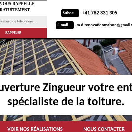
 VOUS RAPPELLE
RATUITEMENT
+41 782 331 305
Suisse
m.d.renovationmaison@gmail.
E-mail
verture Zingueur votre ent
spécialiste de la toiture.
VOIR NOS RÉALISATIONS
NOUS CONTACTER