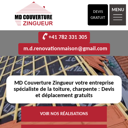
MENU
DEVIS
GRATUIT
+41 782 331 305
m.d.renovationmaison@gmail.com
MD Couverture Zingueur votre entreprise
spécialiste de la toiture, charpente : Devis
et déplacement gratuits
VOIR NOS RÉALISATIONS