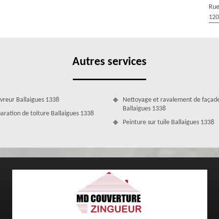
Toutefois, nous sommes soucieux de notre clientèle et nous voulons que
Rue
c’est pourquoi notre entreprise de couverture MD Couverture Zingueur
120
get.
Autres services
vreur Ballaigues 1338
Nettoyage et ravalement de façad
Ballaigues 1338
aration de toiture Ballaigues 1338
Peinture sur tuile Ballaigues 1338
 la réparation fuite de toiture
n difficile à réaliser qui requiert des savoir-faire et compétence
normes, conçues selon les règles de l’art, n’hésitez pas à faire appel à
r. Nous avons à notre disposition des outils professionnels et des