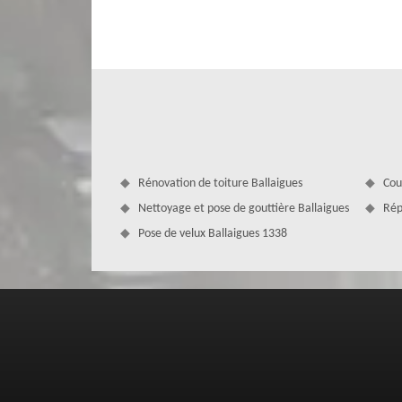
de l’état de votre toiture, de la complexité des travaux. 
vous puissiez avoir une toiture bien étanche et solide, 
vous propose d’effectuer des travaux adaptés à votre bud
Rénovation de toiture Ballaigues
Cou
Nettoyage et pose de gouttière Ballaigues
Rép
Pose de velux Ballaigues 1338
Choisissez MD Couverture Zingueur pour
Une réparation de fuite de toiture est une interventio
particulière. Pour bénéficier d’un résultat de travail aux 
votre professionnel en couverture MD Couverture Zingueu