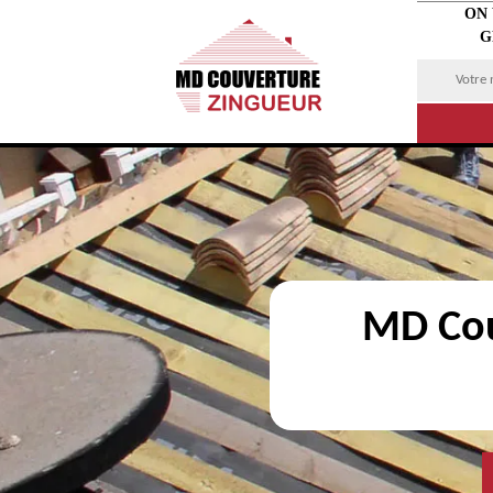
ON
G
MD Cou