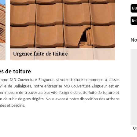
Bu
E-
No
s de toiture
comme MD Couverture Zingueur, si votre toiture commence à laisser
a ville de Ballaigues, notre entreprise MD Couverture Zingueur est en
n mesure de trouver au plus vite l’origine de cette fuite de toiture et
on de subir de gros dégâts. Nous avons à notre disposition des artisans
des et besoins.
prise de couverture MD Couverture Zingueur ; le tarif va dépendre de
Ur
perficie de votre toit, du type de revêtement de toiture que vous avez,