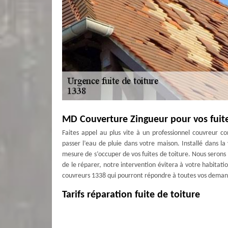
MD Couverture Zingueur pour vos fuite
Faites appel au plus vite à un professionnel couvreur 
passer l’eau de pluie dans votre maison. Installé dans l
mesure de s’occuper de vos fuites de toiture. Nous serons e
de le réparer, notre intervention évitera à votre habitati
couvreurs 1338 qui pourront répondre à toutes vos deman
Tarifs réparation fuite de toiture
Pour une réparation de fuite de toiture chez notre entre
plusieurs facteurs : de la forme de votre toiture, de la su