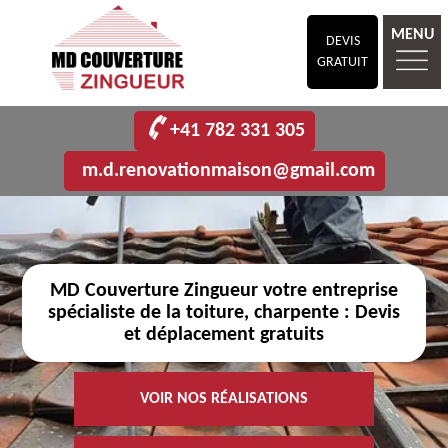
MENU
DEVIS
GRATUIT
+41 782 331 305
m.d.renovationmaison@gmail.com
MD Couverture Zingueur votre entreprise
spécialiste de la toiture, charpente : Devis
et déplacement gratuits
VOIR NOS RÉALISATIONS