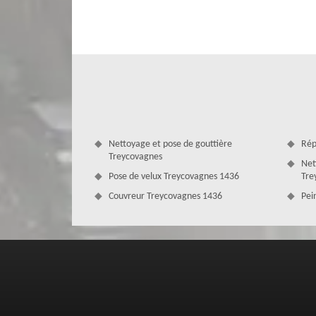
Faites appel au plus vite à un professionnel couvreur 
passer l’eau de pluie dans votre maison. Installé dans la
mesure de s’occuper de vos fuites de toiture. Nous serons e
de le réparer, notre intervention évitera à votre habitati
couvreurs 1436 qui pourront répondre à toutes vos deman
Nettoyage et pose de gouttière
Rép
Treycovagnes
Net
Pose de velux Treycovagnes 1436
Tre
Couvreur Treycovagnes 1436
Pei
Un toit bien étanche avec MD Couvert
La toiture se doit d’être en bon état, parfaitement ét