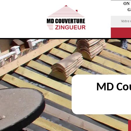
ON
G
MD Cou