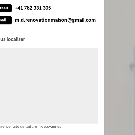
+41 782 331 305
reau
m.d.renovationmaison@gmail.com
mail
us localiser
gence fuite de toiture Treycovagnes