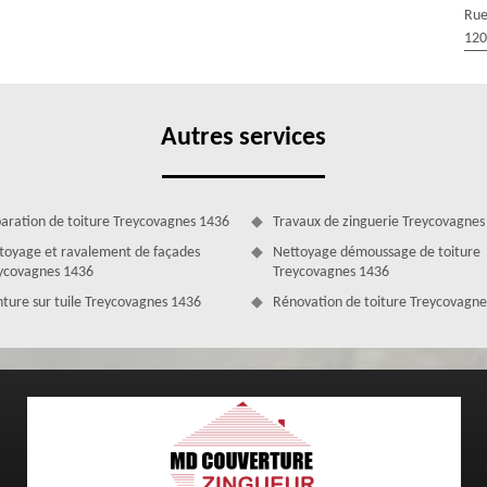
comme MD Couverture Zingueur, si votre toiture commence à laisser
Rue
 ville de Treycovagnes, notre entreprise MD Couverture Zingueur est en
120
n mesure de trouver au plus vite l’origine de cette fuite de toiture et
on de subir de gros dégâts. Nous avons à notre disposition des artisans
des et besoins.
Autres services
aration de toiture Treycovagnes 1436
Travaux de zinguerie Treycovagnes
toyage et ravalement de façades
Nettoyage démoussage de toiture
ycovagnes 1436
Treycovagnes 1436
nture sur tuile Treycovagnes 1436
Rénovation de toiture Treycovagne
ure Zingueur
anche ; pour qu’elle puisse assurer vous protéger correctement des