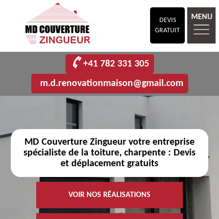
MENU
DEVIS
GRATUIT
+41 782 331 305
m.d.renovationmaison@gmail.com
MD Couverture Zingueur votre entreprise
spécialiste de la toiture, charpente : Devis
et déplacement gratuits
VOIR NOS RÉALISATIONS