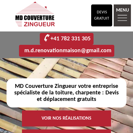
MENU
DEVIS
GRATUIT
+41 782 331 305
m.d.renovationmaison@gmail.com
MD Couverture Zingueur votre entreprise
spécialiste de la toiture, charpente : Devis
et déplacement gratuits
VOIR NOS RÉALISATIONS