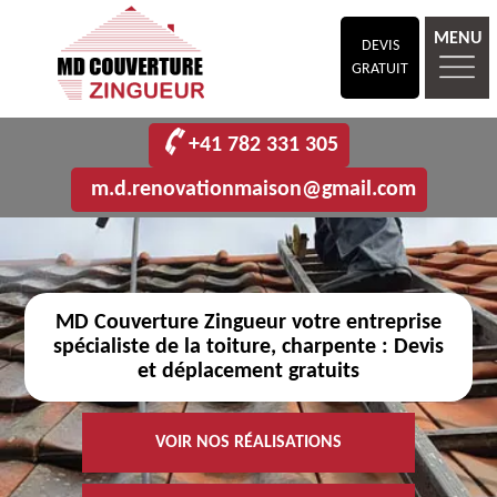
MENU
DEVIS
GRATUIT
+41 782 331 305
m.d.renovationmaison@gmail.com
MD Couverture Zingueur votre entreprise
spécialiste de la toiture, charpente : Devis
et déplacement gratuits
VOIR NOS RÉALISATIONS