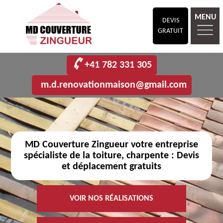
MENU
DEVIS
GRATUIT
+41 782 331 305
m.d.renovationmaison@gmail.com
MD Couverture Zingueur votre entreprise
spécialiste de la toiture, charpente : Devis
et déplacement gratuits
VOIR NOS RÉALISATIONS