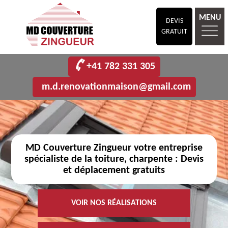
MENU
DEVIS
GRATUIT
+41 782 331 305
m.d.renovationmaison@gmail.com
MD Couverture Zingueur votre entreprise
spécialiste de la toiture, charpente : Devis
et déplacement gratuits
VOIR NOS RÉALISATIONS