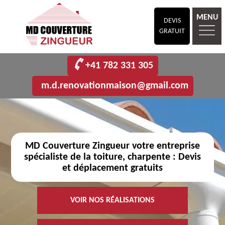
MENU
DEVIS
GRATUIT
+41 782 331 305
m.d.renovationmaison@gmail.com
MD Couverture Zingueur votre entreprise
spécialiste de la toiture, charpente : Devis
et déplacement gratuits
VOIR NOS RÉALISATIONS