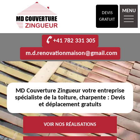
MENU
DEVIS
GRATUIT
+41 782 331 305
m.d.renovationmaison@gmail.com
MD Couverture Zingueur votre entreprise
spécialiste de la toiture, charpente : Devis
et déplacement gratuits
VOIR NOS RÉALISATIONS