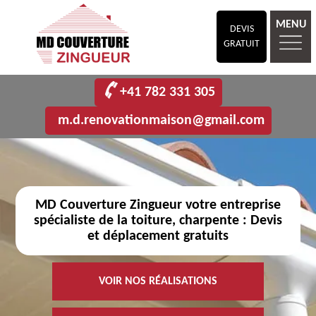
MENU
DEVIS
GRATUIT
+41 782 331 305
m.d.renovationmaison@gmail.com
MD Couverture Zingueur votre entreprise
spécialiste de la toiture, charpente : Devis
et déplacement gratuits
VOIR NOS RÉALISATIONS