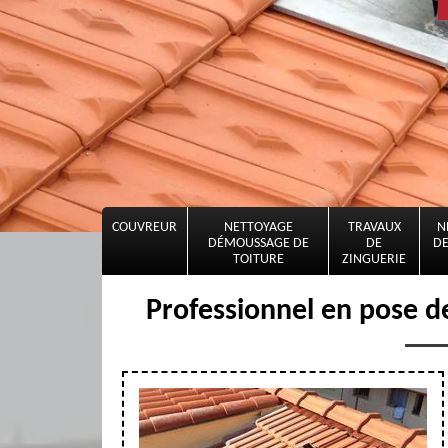
COUVREUR
NETTOYAGE
TRAVAUX
N
DÉMOUSSAGE DE
DE
DE
TOITURE
ZINGUERIE
Professionnel en pose de