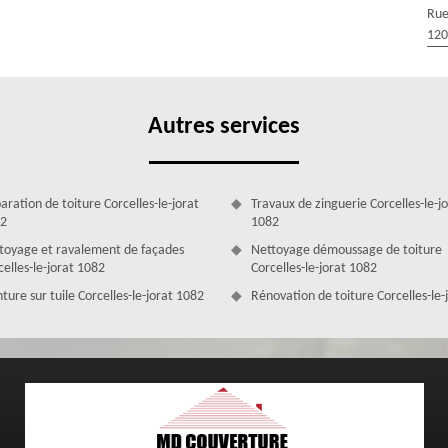
ur permettons de suivre régulièrement des formations sur les techniques
Rue
ouvez entièrement vous fier à leurs qualifications. Ils sont sérieux,
120
cace de votre projet.
Autres services
aration de toiture Corcelles-le-jorat
Travaux de zinguerie Corcelles-le-j
2
1082
toyage et ravalement de façades
Nettoyage démoussage de toiture
celles-le-jorat 1082
Corcelles-le-jorat 1082
ture sur tuile Corcelles-le-jorat 1082
Rénovation de toiture Corcelles-le-
e-jorat avec MD Couverture Zingueur
pose de velux à Corcelles-le-jorat, choisissez un professionnel puisque
ez à Corcelles-le-jorat 1082 ou dans les environs, vous pouvez prendre
 de velux qui est forte de plusieurs années d’existence. Nous pouvons