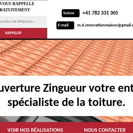
 VOUS RAPPELLE
RATUITEMENT
+41 782 331 305
Suisse
m.d.renovationmaison@gmail.
E-mail
verture Zingueur votre ent
spécialiste de la toiture.
VOIR NOS RÉALISATIONS
NOUS CONTACTER