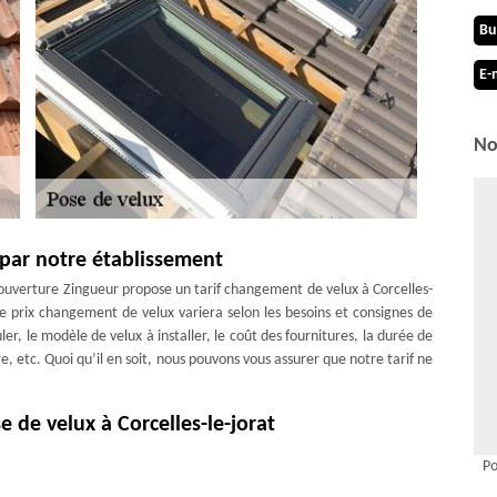
Bu
E-
No
 par notre établissement
ouverture Zingueur propose un tarif changement de velux à Corcelles-
Ce prix changement de velux variera selon les besoins et consignes de
er, le modèle de velux à installer, le coût des fournitures, la durée de
ure, etc. Quoi qu’il en soit, nous pouvons vous assurer que notre tarif ne
e de velux à Corcelles-le-jorat
elux réalisés à Corcelles-le-jorat 1082 ou dans les environs, nous
Po
velux. Sachez que tous nos artisans sont pourvus d’expérience ; ils ont