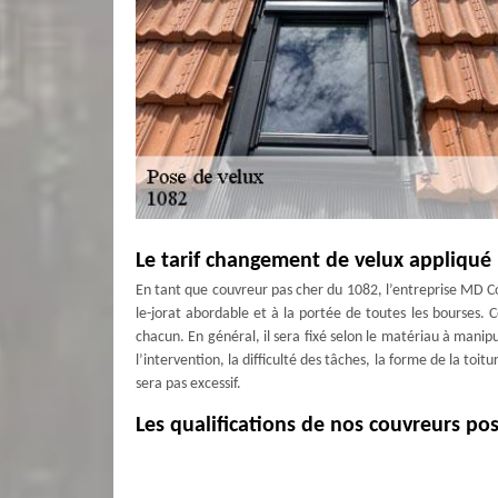
Le tarif changement de velux appliqué
En tant que couvreur pas cher du 1082, l’entreprise MD C
le-jorat abordable et à la portée de toutes les bourses. 
chacun. En général, il sera fixé selon le matériau à manipul
l’intervention, la difficulté des tâches, la forme de la toit
sera pas excessif.
Les qualifications de nos couvreurs pos
Afin d’assurer la bonne marche des travaux de pose de v
mettrons à profit le savoir-faire de nos couvreurs pose de 