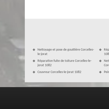
suivi des formations spécifiques. En plus de cela, nous le
innovantes en pose de velux à Corcelles-le-jorat. Vous p
dynamiques et capables d’assurer un accompagnement effi
Nettoyage et pose de gouttière Corcelles-
Rép
le-jorat
108
Réparation fuite de toiture Corcelles-le-
Net
jorat 1082
Cor
Couvreur Corcelles-le-jorat 1082
Pein
Entreprise pose de velux à Corcelles-l
Vous souhaitez installer des fenêtres de toit ? Pour votre 
les travayx y afférents sont assez délicats. Si vous habit
contact avec MD Couverture Zingueur, une entreprise pose