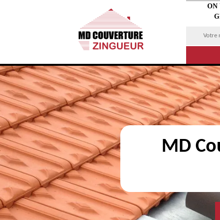
ON
G
MD Cou