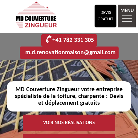
MENU
DEVIS
GRATUIT
+41 782 331 305
m.d.renovationmaison@gmail.com
MD Couverture Zingueur votre entreprise
spécialiste de la toiture, charpente : Devis
et déplacement gratuits
VOIR NOS RÉALISATIONS