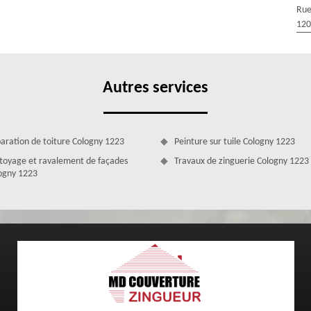
. Pour réussir chacune de nos interventions, nous nous munirons des
Rue
e chantier. De plus, nous disposons d’une équipe certifiée, apte à
120
rendre en main votre projet.
Autres services
aration de toiture Cologny 1223
Peinture sur tuile Cologny 1223
toyage et ravalement de façades
Travaux de zinguerie Cologny 1223
ogny 1223
ur changement de velux à Cologny
oit ? Peut-être qu’elles ne sont plus aussi performantes qu’avant,
sposez n’est plus au goût du jour ? Quelle que soit la raison qui vous
 MD Couverture Zingueur si vous avez besoin d’un couvreur changement