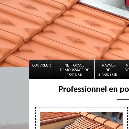
COUVREUR
NETTOYAGE
TRAVAUX
N
DÉMOUSSAGE DE
DE
DE
TOITURE
ZINGUERIE
Professionnel en po