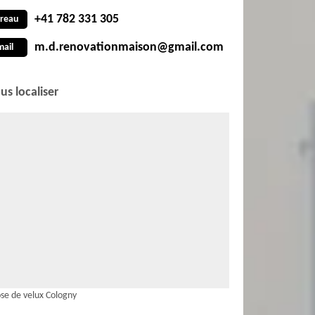
+41 782 331 305
reau
m.d.renovationmaison@gmail.com
mail
us localiser
se de velux Cologny