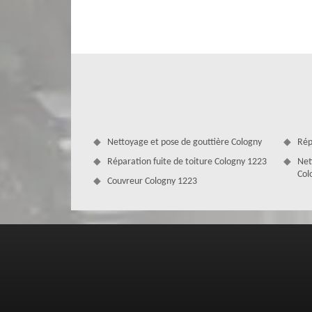
expérimenté tel que l’entreprise MD Couverture Zingueur
matériels nécessaires lorsque nous nous affairons sur l
entreprendre des interventions sur mesure. Laissez-nous p
Nettoyage et pose de gouttière Cologny
Rép
Réparation fuite de toiture Cologny 1223
Net
Col
Couvreur Cologny 1223
MD Couverture Zingueur, votre couvre
Vous prévoyez de remplacer vos anciennes fenêtres de t
qu’elles sont en mauvais état ou que le modèle que vous di
pousse à prendre cette décision, contactez l’entreprise