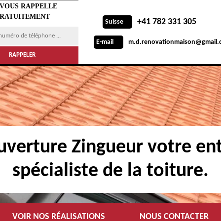
 VOUS RAPPELLE
RATUITEMENT
+41 782 331 305
Suisse
m.d.renovationmaison@gmail.
E-mail
verture Zingueur votre ent
spécialiste de la toiture.
VOIR NOS RÉALISATIONS
NOUS CONTACTER