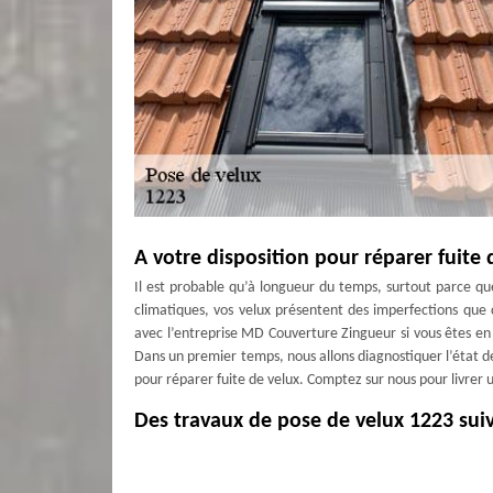
A votre disposition pour réparer fuite
Il est probable qu’à longueur du temps, surtout parce qu
climatiques, vos velux présentent des imperfections que c
avec l’entreprise MD Couverture Zingueur si vous êtes en
Dans un premier temps, nous allons diagnostiquer l’état d
pour réparer fuite de velux. Comptez sur nous pour livrer
Des travaux de pose de velux 1223 suiva
La pose de velux à Cologny est une intervention qui req
résultat hors du commun et conforme à vos attentes, il con