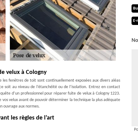
Bu
E-
No
 de velux à Cologny
e les fenêtres de toit sont continuellement exposées aux divers aléas
e soit au niveau de l’étanchéité ou de l’isolation. Entrez en contact
 quête d’un professionnel pour réparer fuite de velux à Cologny 1223.
e vos velux avant de pouvoir déterminer la technique la plus adéquate
 un ouvrage aux normes.
nt les règles de l’art
uiert savoir-faire et maîtrise de la bonne technique. Pour avoir un
Po
vient de confier la tâche à un couvreur pose de velux professionnel et