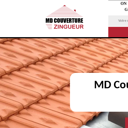
ON
G
MD Cou